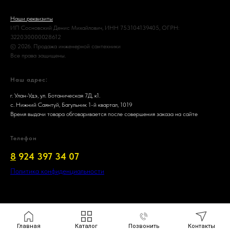
Наши реквизиты
ИП Сосновский Денис Михайлович, ИНН 753104139405, ОГРН:
322030000028612
© 2026. Продажа инженерной сантехники
Все права защищены.
Наш адрес:
г. Улан-Удэ, ул. Ботаническая 7Д, к1.
с. Нижний Саянтуй, Багульник 1-й квартал, 1019
Время выдачи товара обговаривается после совершения заказа на сайте
Телефон
8
924 397 34 07
Политика конфиденциальности
Главная
Каталог
Позвонить
Контакты