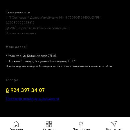
Наши реквизиты
ИП Сосновский Денис Михайлович, ИНН 753104139405, ОГРН:
322030000028612
© 2026. Продажа инженерной сантехники
Все права защищены.
Наш адрес:
г. Улан-Удэ, ул. Ботаническая 7Д, к1.
с. Нижний Саянтуй, Багульник 1-й квартал, 1019
Время выдачи товара обговаривается после совершения заказа на сайте
Телефон
8
924 397 34 07
Политика конфиденциальности
Главная
Каталог
Позвонить
Контакты