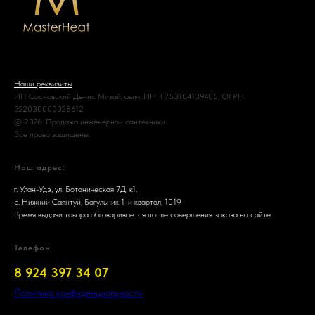
Наши реквизиты
ИП Сосновский Денис Михайлович, ИНН 753104139405, ОГРН:
322030000028612
© 2026. Продажа инженерной сантехники
Все права защищены.
Наш адрес:
г. Улан-Удэ, ул. Ботаническая 7Д, к1.
с. Нижний Саянтуй, Багульник 1-й квартал, 1019
Время выдачи товара обговаривается после совершения заказа на сайте
Телефон
8
924 397 34 07
Политика конфиденциальности