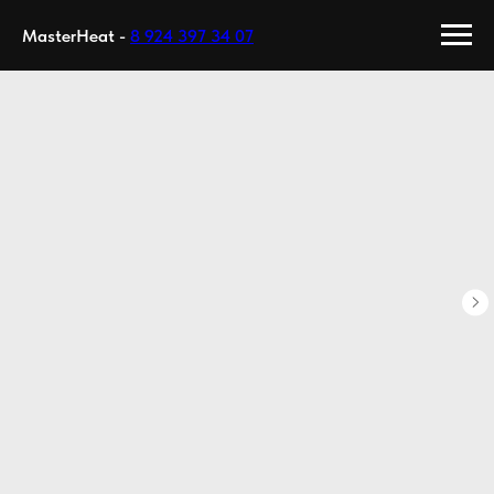
MasterHeat -
8 924 397 34 07