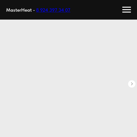
MasterHeat -
8 924 397 34 07