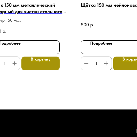
к 150 мм металлический
Щётка 150 мм нейлонов
орный для чистки стального
охода
тр 150 мм
800
р.
7,5 м.
0
р.
 разборной секции 1,5 м
Подробнее
Подробнее
В корзину
В корз