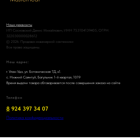
Наши реквизиты
ИП Сосновский Денис Михайлович, ИНН 753104139405, ОГРН:
322030000028612
© 2026. Продажа инженерной сантехники
Все права защищены.
Наш адрес:
г. Улан-Удэ, ул. Ботаническая 7Д, к1.
с. Нижний Саянтуй, Багульник 1-й квартал, 1019
Время выдачи товара обговаривается после совершения заказа на сайте
Телефон
8
924 397 34 07
Политика конфиденциальности