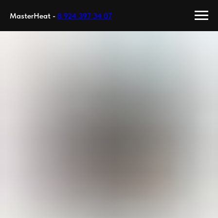
MasterHeat -
8 924 397 34 07