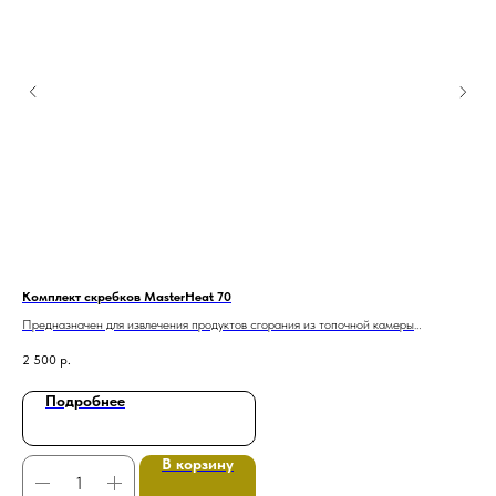
Комплект скребков MasterHeat 70
Коч
Предназначен для извлечения продуктов сгорания из топочной камеры
55
В комплекте: Скребок для стенок, скребок для выгреба шлака и совок
2 500
р.
Подробнее
В корзину