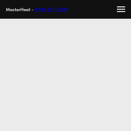
MasterHeat -
8 924 397 34 07