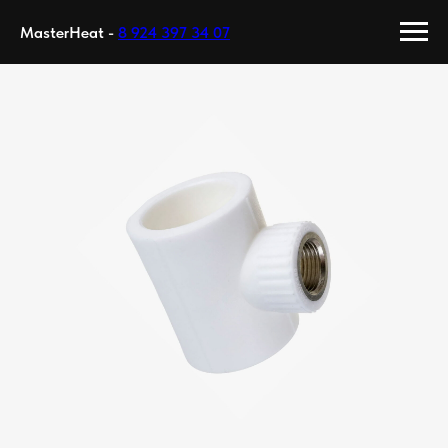
MasterHeat -
8 924 397 34 07