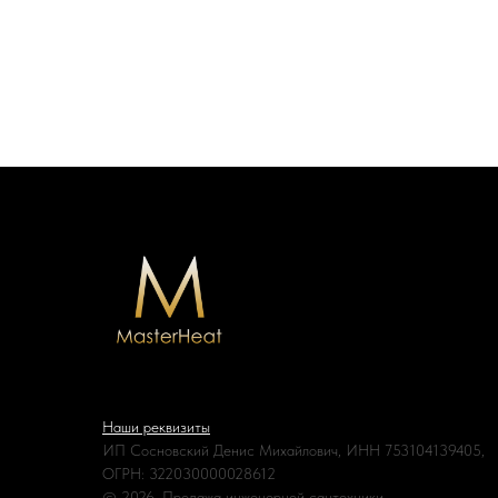
Наши реквизиты
ИП Сосновский Денис Михайлович, ИНН 753104139405,
ОГРН: 322030000028612
© 2026. Продажа инженерной сантехники