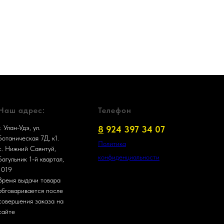
Наш адрес:
Телефон
г. Улан-Удэ, ул.
8
924 397 34 07
Ботаническая 7Д, к1.
Политика
с. Нижний Саянтуй,
конфиденциальности
Багульник 1-й квартал,
1019
Время выдачи товара
обговаривается после
совершения заказа на
сайте