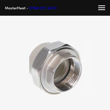
MasterHeat -
8 924 397 34 07