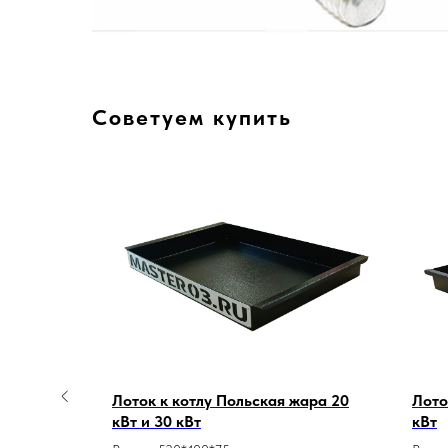
Советуем купить
Новинка
л
Лоток к котлу Польская жара 20
Лото
кВт и 30 кВт
кВт