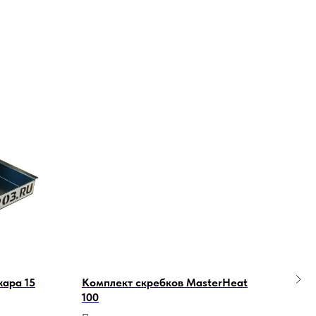
жара 15
Комплект скребков MasterHeat
Лото
100
Поль