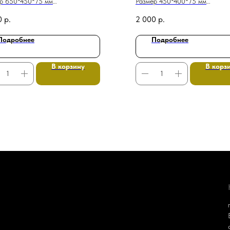
р 650*450*75 мм
Размер 450*400*75 мм
на 1,2 мм
Толщина 1,2 мм
0
р.
2 000
р.
отла Польская жара 40 кВт
Для котла Польская жара 15 к
Подробнее
Подробнее
В корзину
В корз