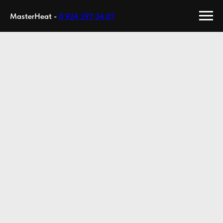
MasterHeat -
8 924 397 34 07