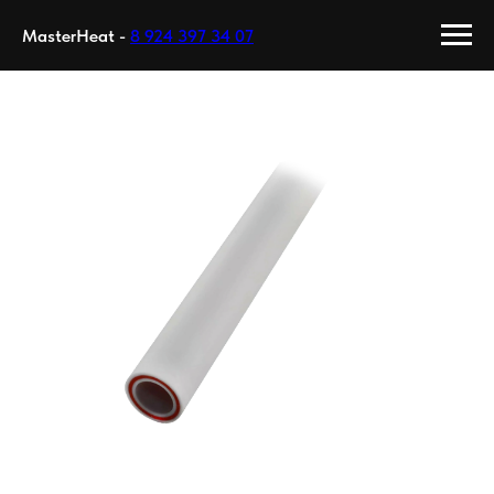
MasterHeat -
8 924 397 34 07