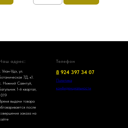
Наш адрес:
Телефон
г. Улан-Удэ, ул.
8
924 397 34 07
Ботаническая 7Д, к1.
Политика
с. Нижний Саянтуй,
конфиденциальности
Багульник 1-й квартал,
1019
Время выдачи товара
обговаривается после
совершения заказа на
сайте