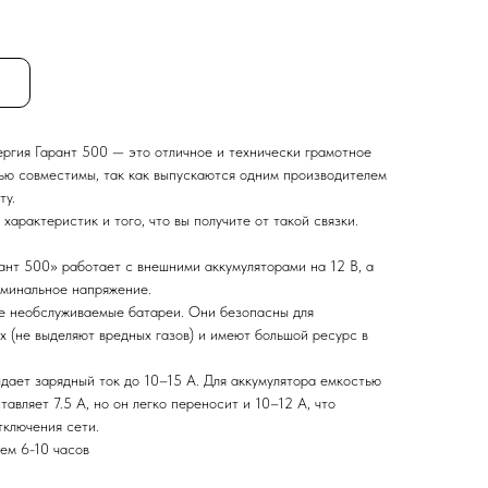
гия Гарант 500 — это отличное и технически грамотное
ью совместимы, так как выпускаются одним производителем
ту.
характеристик и того, что вы получите от такой связки.
ант 500» работает с внешними аккумуляторами на 12 В, а
оминальное напряжение.
е необслуживаемые батареи. Они безопасны для
х (не выделяют вредных газов) и имеют большой ресурс в
дает зарядный ток до 10–15 А. Для аккумулятора емкостью
авляет 7.5 А, но он легко переносит и 10–12 А, что
тключения сети.
ем 6-10 часов