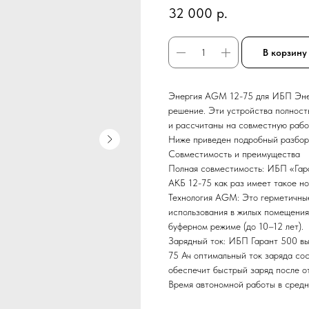
32 000
р.
В корзину
Энергия AGM 12-75 для ИБП Энер
решение. Эти устройства полност
и рассчитаны на совместную рабо
​Ниже приведен подробный разбор 
​Совместимость и преимущества
​Полная совместимость: ИБП «Гар
АКБ 12-75 как раз имеет такое н
​Технология AGM: Это герметичны
использования в жилых помещения
буферном режиме (до 10–12 лет).
​Зарядный ток: ИБП Гарант 500 вы
75 Ач оптимальный ток заряда сост
обеспечит быстрый заряд после о
​Время автономной работы в средн