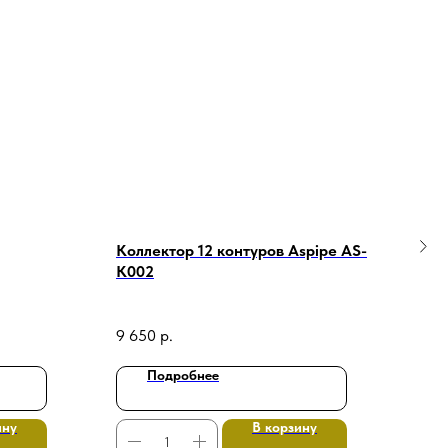
Коллектор 12 контуров Aspipe AS-
Вен
K002
120/
Пред
КО40
9 650
р.
11 0
Подробнее
ину
В корзину