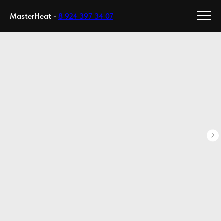
MasterHeat -
8 924 397 34 07