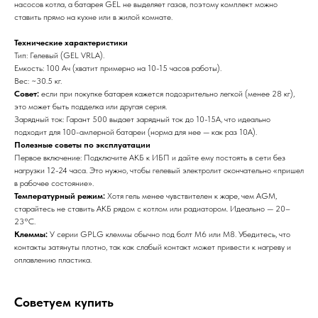
насосов котла, а батарея GEL не выделяет газов, поэтому комплект можно
ставить прямо на кухне или в жилой комнате.
​Технические характеристики
​Тип: Гелевый (GEL VRLA).
​Емкость: 100 Ач (хватит примерно на 10-15 часов работы).
​Вес: ~30.5 кг.
Совет:
если при покупке батарея кажется подозрительно легкой (менее 28 кг),
это может быть подделка или другая серия.
​Зарядный ток: Гарант 500 выдает зарядный ток до 10-15А, что идеально
подходит для 100-амперной батареи (норма для нее — как раз 10А).
Полезные советы по эксплуатации
​Первое включение: Подключите АКБ к ИБП и дайте ему постоять в сети без
нагрузки 12-24 часа. Это нужно, чтобы гелевый электролит окончательно «пришел
в рабочее состояние».
Температурный режим:
Хотя гель менее чувствителен к жаре, чем AGM,
старайтесь не ставить АКБ рядом с котлом или радиатором. Идеально — 20–
23°C.
Клеммы:
У серии GPLG клеммы обычно под болт М6 или М8. Убедитесь, что
контакты затянуты плотно, так как слабый контакт может привести к нагреву и
оплавлению пластика.
Советуем купить