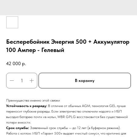
Бесперебойник Энергия 500 + Аккумулятор
100 Ампер - Гелевый
42 000
р.
В корзину
Преимущества именно этой связки
Устойчивость к разряду:
В отличие от обычных AGM, технология GEL лучше
переносит глубокие разряды. Если электричество отключили надолго и ИБП
высадил батарею почти «в ноль», WBR GPLG восстановится без существенной
потери емкости.
Срок службы:
Заявленный срок службы — до 12 лет (в буферном режиме).
​Работа с котлом: ИБП «Гарант 500» выдает «чистый синус», что критично для